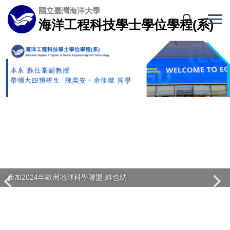
跳
國立臺灣海洋大學
到
海洋工程科技學士學位學程(系)
主
要
內
容
區
參加2024年歐洲地球科學聯盟-維也納