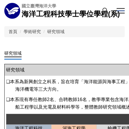
跳
國立臺灣海洋大學
到
海洋工程科技學士學位學程(系)
主
要
內
首頁
學術研究
研究領域
容
區
研究領域
研究領域
❏
本系為新興創立之科系，旨在培育「海洋能源與海事工程
海洋機電等三大方向。
❏
本系現有專任教師
2
名、合聘教師
16
名，教學專業包含海洋
船工程學以及光電及材料科學等，整體教師研究領域概
海洋工程科技
河海工程學
輪機工程