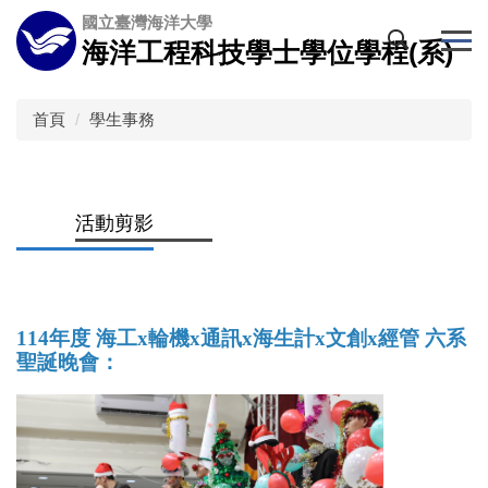
跳
國立臺灣海洋大學
到
海洋工程科技學士學位學程(系)
主
要
內
首頁
學生事務
容
區
活動剪影
114年度 海工x輪機x通訊x海生計x文
創
x經管
六系
聖誕晚會：