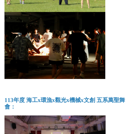
113年度 海工x環漁x觀光x機械x文
創
五系萬聖舞
會：