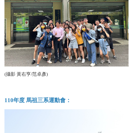
(攝影 黃右亨/范卓彥)
110年度 馬祖三系運動會：